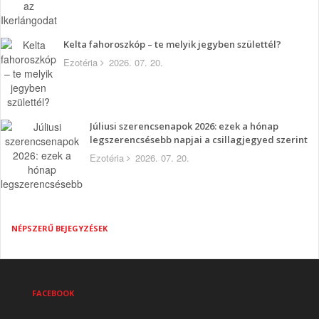
Kelta fahoroszkóp – te melyik jegyben születtél?
Ezotéria
2026. 07. 20.
Júliusi szerencsenapok 2026: ezek a hónap
legszerencsésebb napjai a csillagjegyed szerint
Ezotéria
2026. 07. 20.
NÉPSZERŰ BEJEGYZÉSEK
FACEBOOK