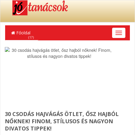
Főoldal
T
SZÉPSÉG
(17)
o
g
g
l
e
n
a
v
i
g
a
t
i
30 CSODÁS HAJVÁGÁS ÖTLET, ŐSZ HAJBÓL
o
NŐKNEK! FINOM, STÍLUSOS ÉS NAGYON
n
DIVATOS TIPPEK!