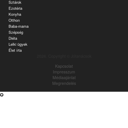
Sztárok
Ezotéria
Konyha
Otthon
Baba-mama
Szépség
Diéta
Lelki ügyek
Élet írta
2026. Copyright © Jótanácsok
Kapcsolat
Impresszum
Médiaajánlat
Megrendelés