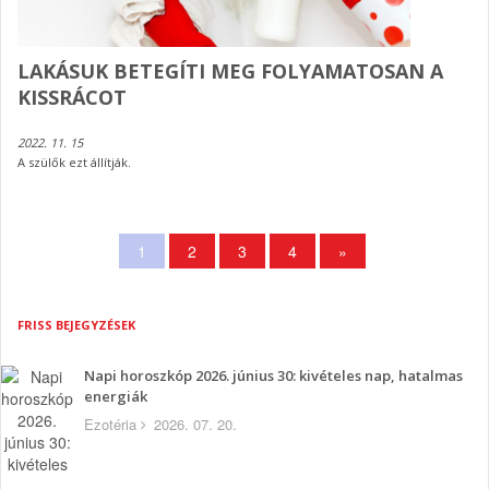
LAKÁSUK BETEGÍTI MEG FOLYAMATOSAN A
KISSRÁCOT
2022. 11. 15
A szülők ezt állítják.
1
2
3
4
»
FRISS BEJEGYZÉSEK
Napi horoszkóp 2026. június 30: kivételes nap, hatalmas
energiák
Ezotéria
2026. 07. 20.