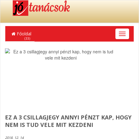
Főoldal
T
EGYÉB
(33)
o
g
g
l
e
n
a
v
i
g
a
t
i
EZ A 3 CSILLAGJEGY ANNYI PÉNZT KAP, HOGY
o
NEM IS TUD VELE MIT KEZDENI
n
2018. 12. 14