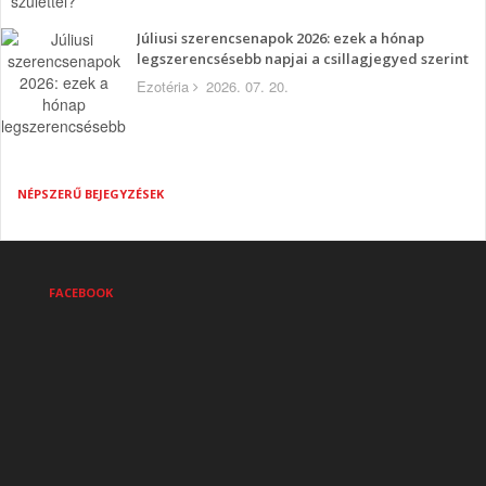
Júliusi szerencsenapok 2026: ezek a hónap
legszerencsésebb napjai a csillagjegyed szerint
Ezotéria
2026. 07. 20.
NÉPSZERŰ BEJEGYZÉSEK
FACEBOOK